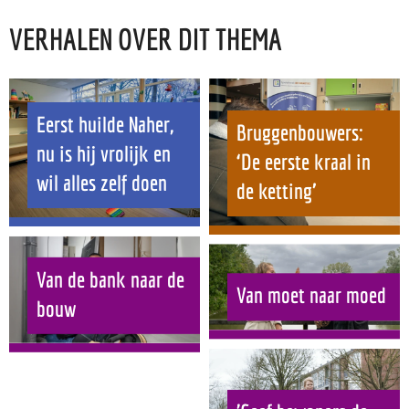
VERHALEN OVER DIT THEMA
Eerst huilde Naher,
Bruggenbouwers:
nu is hij vrolijk en
‘De eerste kraal in
wil alles zelf doen
de ketting’
Van de bank naar de
Van moet naar moed
bouw