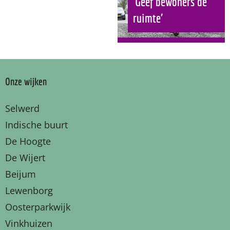
'Geef bewoners de
ruimte'
Onze wijken
Selwerd
Indische buurt
De Hoogte
De Wijert
Beijum
Lewenborg
Oosterparkwijk
Vinkhuizen