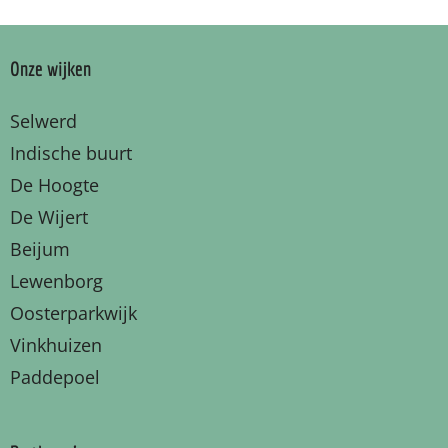
Onze wijken
Selwerd
Indische buurt
De Hoogte
De Wijert
Beijum
Lewenborg
Oosterparkwijk
Vinkhuizen
Paddepoel