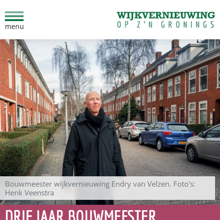
menu
Ga direct naar inhoud
Bouwmeester wijkvernieuwing Endry van Velzen. Foto's:
Henk Veenstra
DRIE JAAR BOUWMEESTER