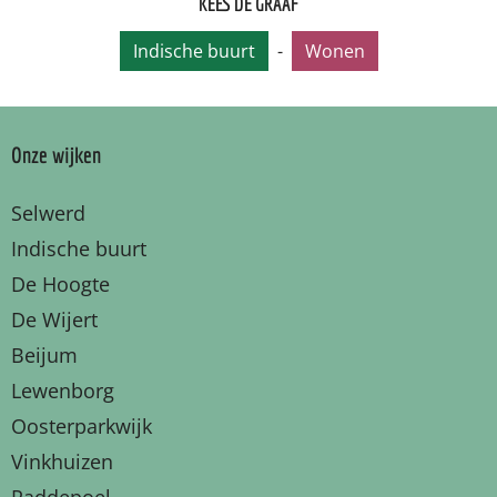
KEES DE GRAAF
Indische buurt
-
Wonen
Onze wijken
Selwerd
Indische buurt
De Hoogte
De Wijert
Beijum
Lewenborg
Oosterparkwijk
Vinkhuizen